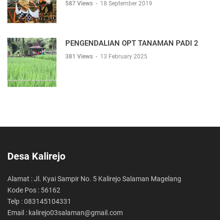
587 Views
-
18 September 2019
PENGENDALIAN OPT TANAMAN PADI 2
381 Views
-
13 February 2025
Desa Kalirejo
Alamat : Jl. Kyai Sampir No. 5 Kalirejo Salaman Magelang
Kode Pos : 56162
Telp : 083145104331
Email : kalirejo03salaman@gmail.com