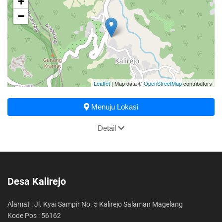
+
−
Leaflet
| Map data ©
OpenStreetMap
contributors
Menuju Lokasi
Detail
Desa Kalirejo
Alamat : Jl. Kyai Sampir No. 5 Kalirejo Salaman Magelang
Kode Pos : 56162