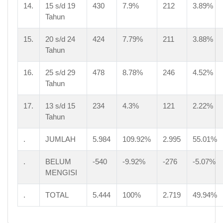
14.
15 s/d 19
430
7.9%
212
3.89%
Tahun
15.
20 s/d 24
424
7.79%
211
3.88%
Tahun
16.
25 s/d 29
478
8.78%
246
4.52%
Tahun
17.
13 s/d 15
234
4.3%
121
2.22%
Tahun
.
JUMLAH
5.984
109.92%
2.995
55.01%
.
BELUM
-540
-9.92%
-276
-5.07%
MENGISI
.
TOTAL
5.444
100%
2.719
49.94%