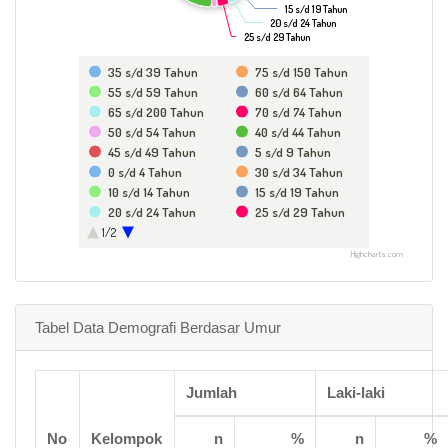
15 s/d 19 Tahun
15 s/d 19 Tahun
20 s/d 24 Tahun
20 s/d 24 Tahun
25 s/d 29 Tahun
25 s/d 29 Tahun
35 s/d 39 Tahun
75 s/d 150 Tahun
55 s/d 59 Tahun
60 s/d 64 Tahun
65 s/d 200 Tahun
70 s/d 74 Tahun
50 s/d 54 Tahun
40 s/d 44 Tahun
45 s/d 49 Tahun
5 s/d 9 Tahun
0 s/d 4 Tahun
30 s/d 34 Tahun
10 s/d 14 Tahun
15 s/d 19 Tahun
20 s/d 24 Tahun
25 s/d 29 Tahun
13 s/d 15 Tahun
JUMLAH
1/2
BELUM MENGISI
Highcharts.com
Tabel Data Demografi Berdasar Umur
Jumlah
Laki-laki
No
Kelompok
n
%
n
%